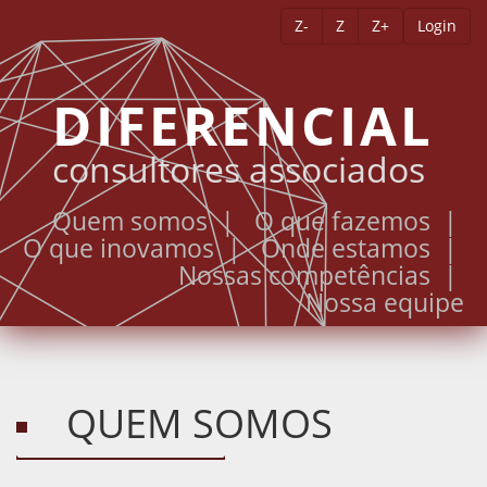
Z-
Z
Z+
Login
DIFERENCIAL
consultores associados
Quem somos |
O que fazemos |
O que inovamos |
Onde estamos |
Nossas competências |
Nossa equipe
QUEM SOMOS